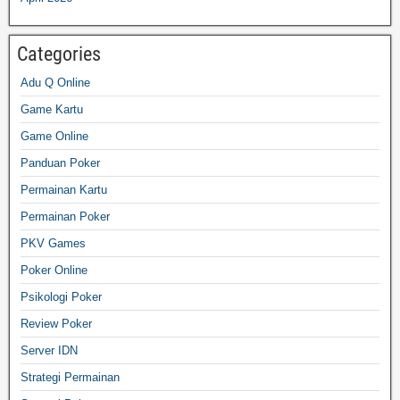
Categories
Adu Q Online
Game Kartu
Game Online
Panduan Poker
Permainan Kartu
Permainan Poker
PKV Games
Poker Online
Psikologi Poker
Review Poker
Server IDN
Strategi Permainan