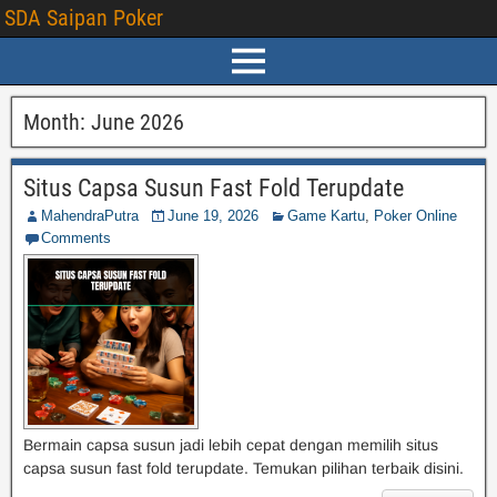
SDA Saipan Poker
Month:
June 2026
Situs Capsa Susun Fast Fold Terupdate
MahendraPutra
June 19, 2026
Game Kartu
,
Poker Online
Comments
Bermain capsa susun jadi lebih cepat dengan memilih situs
capsa susun fast fold terupdate. Temukan pilihan terbaik disini.