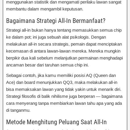
menggunakan statistik dan mengamati perilaku lawan sangat
membantu dalam mengambil keputusan.
Bagaimana Strategi All-In Bermanfaat?
Strategi all-in bukan hanya tentang memasukkan semua chip
ke dalam pot; ini juga sebuah alat psikologis. Dengan
melakukan all-in secara strategis, pemain dapat menciptakan
kecemasan di antara lawan-lawan mereka. Mereka mungkin
berpikir dua kali sebelum melanjutkan permainan menghadapi
ancaman besar dari taruhan semua chip ini.
Sebagai contoh, jika kamu memiliki posisi AQ (Queen dan
Ace) dan board menunjukkan QQ3, maka melakukan all-in
bisa memaksakan lawan yang tidak yakin untuk menarik diri.
Strategi filosofis di balik nihilisme juga berperan — bagaimana
cara menyerang tanpa membiarkan lawan tahu apa yang ada
di tanganmu.
Metode Menghitung Peluang Saat All-In