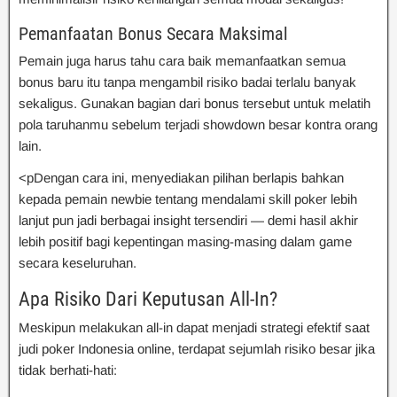
Pemanfaatan Bonus Secara Maksimal
Pemain juga harus tahu cara baik memanfaatkan semua
bonus baru itu tanpa mengambil risiko badai terlalu banyak
sekaligus. Gunakan bagian dari bonus tersebut untuk melatih
pola taruhanmu sebelum terjadi showdown besar kontra orang
lain.
<pDengan cara ini, menyediakan pilihan berlapis bahkan
kepada pemain newbie tentang mendalami skill poker lebih
lanjut pun jadi berbagai insight tersendiri — demi hasil akhir
lebih positif bagi kepentingan masing-masing dalam game
secara keseluruhan.
Apa Risiko Dari Keputusan All-In?
Meskipun melakukan all-in dapat menjadi strategi efektif saat
judi poker Indonesia online, terdapat sejumlah risiko besar jika
tidak berhati-hati: