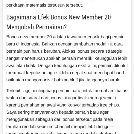
perkiraan matematis tersusun tersebut.
Bagaimana Efek Bonus New Member 20
Mengubah Permainan?
Bonus new member 20 adalah tawaran menarik bagi pemain
baru di Indonesia. Bahkan dengan tambahan modal ini, cara
bermain pun harus berubah. Alokasi bonus secara strategis
sangat menentukan apakah pemain memiliki keunggulan lebih
awal atau tidak. Dengan keuntungan ekstra ini, pemain dituntut
membuat keputusan agresif lebih cepat saat mendapat hand
baik atau mengorganisir bahkan bluff jika tangannya buruk.
Terlebih lagi, penting bagi pemain baru untuk memahami batas
waktu dan syarat dari bonus ini agar tidak merugi sendiri
karena pemahaman awal yang konyol terhadap free chips.
Saya sering menyarankan kepada pemain baru agar
menggunakan sebagian dari bonus tersebut pada meja
taruhan rendah sebelum channel menjadi lebih tinggi —
meminimalisir risiko kehilangan semua modal sekaligus!