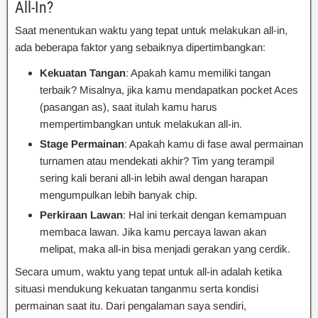
All-In?
Saat menentukan waktu yang tepat untuk melakukan all-in,
ada beberapa faktor yang sebaiknya dipertimbangkan:
Kekuatan Tangan
: Apakah kamu memiliki tangan
terbaik? Misalnya, jika kamu mendapatkan pocket Aces
(pasangan as), saat itulah kamu harus
mempertimbangkan untuk melakukan all-in.
Stage Permainan
: Apakah kamu di fase awal permainan
turnamen atau mendekati akhir? Tim yang terampil
sering kali berani all-in lebih awal dengan harapan
mengumpulkan lebih banyak chip.
Perkiraan Lawan
: Hal ini terkait dengan kemampuan
membaca lawan. Jika kamu percaya lawan akan
melipat, maka all-in bisa menjadi gerakan yang cerdik.
Secara umum, waktu yang tepat untuk all-in adalah ketika
situasi mendukung kekuatan tanganmu serta kondisi
permainan saat itu. Dari pengalaman saya sendiri,