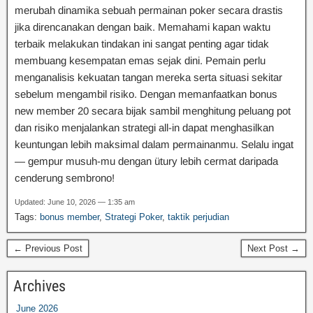
merubah dinamika sebuah permainan poker secara drastis
jika direncanakan dengan baik. Memahami kapan waktu
terbaik melakukan tindakan ini sangat penting agar tidak
membuang kesempatan emas sejak dini. Pemain perlu
menganalisis kekuatan tangan mereka serta situasi sekitar
sebelum mengambil risiko. Dengan memanfaatkan bonus
new member 20 secara bijak sambil menghitung peluang pot
dan risiko menjalankan strategi all-in dapat menghasilkan
keuntungan lebih maksimal dalam permainanmu. Selalu ingat
— gempur musuh-mu dengan ütury lebih cermat daripada
cenderung sembrono!
Updated: June 10, 2026 — 1:35 am
Tags:
bonus member
,
Strategi Poker
,
taktik perjudian
← Previous Post
Next Post →
Archives
June 2026