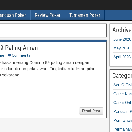
anduan Poker
Review Poker
Turnamen Poker
Archive
June 2026
9 Paling Aman
May 2026
ine
Comments
April 2026
ahasia menang Domino 99 paling aman dengan
osisi duduk dan pola lawan. Tingkatkan keterampilan
Categor
 sekarang!
Adu Q Onl
Game Kart
Game Onli
Read Post
Panduan P
Permainan
Permainan