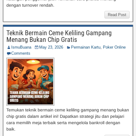
dengan turnover rendah.
Read Post
Teknik Bermain Ceme Keliling Gampang
Menang Bukan Chip Gratis
IsmuBuana
May 23, 2026
Permainan Kartu
,
Poker Online
Comments
Temukan teknik bermain ceme keliling gampang menang bukan
chip gratis dalam artikel ini! Dapatkan strategi jitu dan pelajari
cara memilih meja terbaik serta mengelola bankroll dengan
baik.