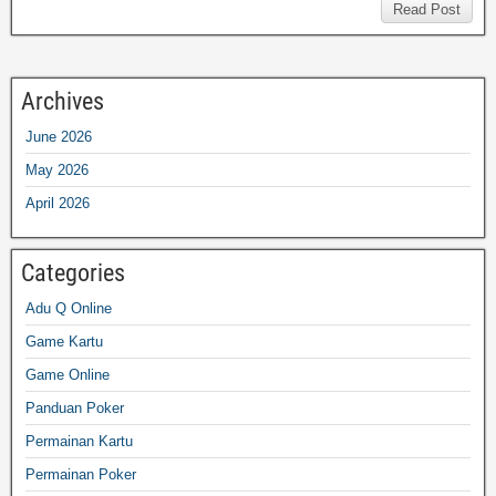
Read Post
Archives
June 2026
May 2026
April 2026
Categories
Adu Q Online
Game Kartu
Game Online
Panduan Poker
Permainan Kartu
Permainan Poker