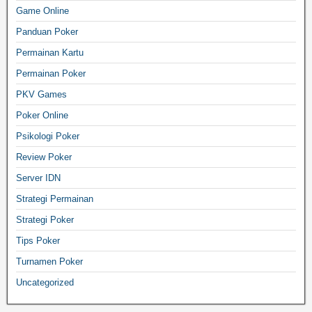
Game Online
Panduan Poker
Permainan Kartu
Permainan Poker
PKV Games
Poker Online
Psikologi Poker
Review Poker
Server IDN
Strategi Permainan
Strategi Poker
Tips Poker
Turnamen Poker
Uncategorized