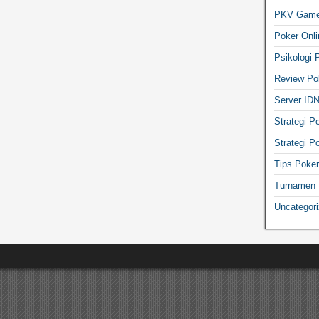
PKV Gam
Poker Onli
Psikologi 
Review Po
Server ID
Strategi P
Strategi P
Tips Poker
Turnamen 
Uncategor