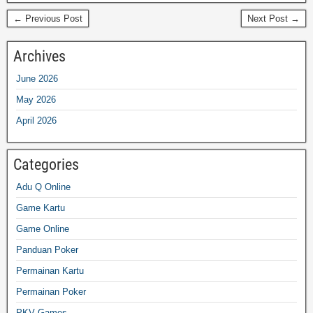
← Previous Post
Next Post →
Archives
June 2026
May 2026
April 2026
Categories
Adu Q Online
Game Kartu
Game Online
Panduan Poker
Permainan Kartu
Permainan Poker
PKV Games