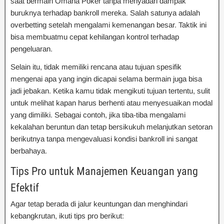
saat bermain Omaha Poker tanpa menyadari dampak
buruknya terhadap bankroll mereka. Salah satunya adalah
overbetting setelah mengalami kemenangan besar. Taktik ini
bisa membuatmu cepat kehilangan kontrol terhadap
pengeluaran.
Selain itu, tidak memiliki rencana atau tujuan spesifik
mengenai apa yang ingin dicapai selama bermain juga bisa
jadi jebakan. Ketika kamu tidak mengikuti tujuan tertentu, sulit
untuk melihat kapan harus berhenti atau menyesuaikan modal
yang dimiliki. Sebagai contoh, jika tiba-tiba mengalami
kekalahan beruntun dan tetap bersikukuh melanjutkan setoran
berikutnya tanpa mengevaluasi kondisi bankroll ini sangat
berbahaya.
Tips Pro untuk Manajemen Keuangan yang
Efektif
Agar tetap berada di jalur keuntungan dan menghindari
kebangkrutan, ikuti tips pro berikut: