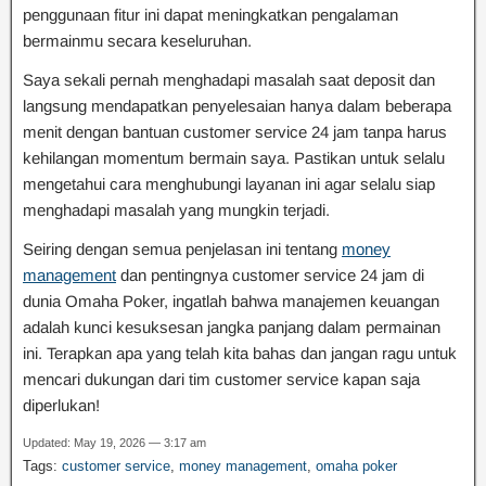
penggunaan fitur ini dapat meningkatkan pengalaman
bermainmu secara keseluruhan.
Saya sekali pernah menghadapi masalah saat deposit dan
langsung mendapatkan penyelesaian hanya dalam beberapa
menit dengan bantuan customer service 24 jam tanpa harus
kehilangan momentum bermain saya. Pastikan untuk selalu
mengetahui cara menghubungi layanan ini agar selalu siap
menghadapi masalah yang mungkin terjadi.
Seiring dengan semua penjelasan ini tentang
money
management
dan pentingnya customer service 24 jam di
dunia Omaha Poker, ingatlah bahwa manajemen keuangan
adalah kunci kesuksesan jangka panjang dalam permainan
ini. Terapkan apa yang telah kita bahas dan jangan ragu untuk
mencari dukungan dari tim customer service kapan saja
diperlukan!
Updated: May 19, 2026 — 3:17 am
Tags:
customer service
,
money management
,
omaha poker