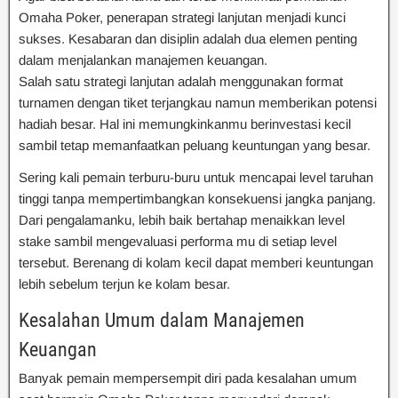
Omaha Poker, penerapan strategi lanjutan menjadi kunci
sukses. Kesabaran dan disiplin adalah dua elemen penting
dalam menjalankan manajemen keuangan.
Salah satu strategi lanjutan adalah menggunakan format
turnamen dengan tiket terjangkau namun memberikan potensi
hadiah besar. Hal ini memungkinkanmu berinvestasi kecil
sambil tetap memanfaatkan peluang keuntungan yang besar.
Sering kali pemain terburu-buru untuk mencapai level taruhan
tinggi tanpa mempertimbangkan konsekuensi jangka panjang.
Dari pengalamanku, lebih baik bertahap menaikkan level
stake sambil mengevaluasi performa mu di setiap level
tersebut. Berenang di kolam kecil dapat memberi keuntungan
lebih sebelum terjun ke kolam besar.
Kesalahan Umum dalam Manajemen
Keuangan
Banyak pemain mempersempit diri pada kesalahan umum