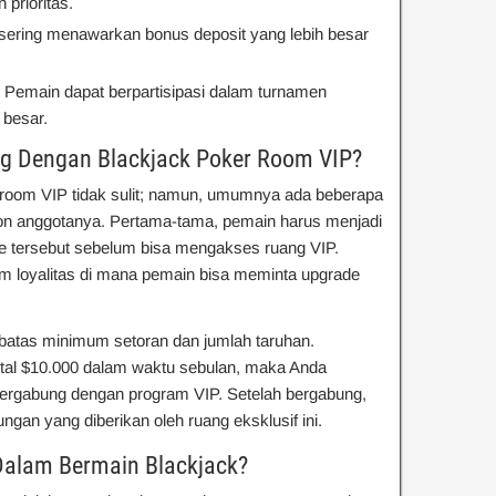
prioritas.
ering menawarkan bonus deposit yang lebih besar
Pemain dapat berpartisipasi dalam turnamen
 besar.
g Dengan Blackjack Poker Room VIP?
room VIP tidak sulit; namun, umumnya ada beberapa
lon anggotanya. Pertama-tama, pemain harus menjadi
ine tersebut sebelum bisa mengakses ruang VIP.
m loyalitas di mana pemain bisa meminta upgrade
batas minimum setoran dan jumlah taruhan.
total $10.000 dalam waktu sebulan, maka Anda
ergabung dengan program VIP. Setelah bergabung,
an yang diberikan oleh ruang eksklusif ini.
 Dalam Bermain Blackjack?