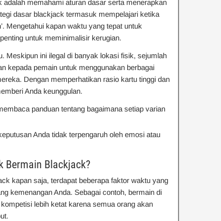
ck adalah memahami aturan dasar serta menerapkan
rategi dasar blackjack termasuk mempelajari ketika
own’. Mengetahui kapan waktu yang tepat untuk
penting untuk meminimalisir kerugian.
. Meskipun ini ilegal di banyak lokasi fisik, sejumlah
an kepada pemain untuk menggunakan berbagai
mereka. Dengan memperhatikan rasio kartu tinggi dan
 memberi Anda keunggulan.
membaca panduan tentang bagaimana setiap varian
keputusan Anda tidak terpengaruh oleh emosi atau
k Bermain Blackjack?
ck kapan saja, terdapat beberapa faktor waktu yang
ng kemenangan Anda. Sebagai contoh, bermain di
kompetisi lebih ketat karena semua orang akan
ut.